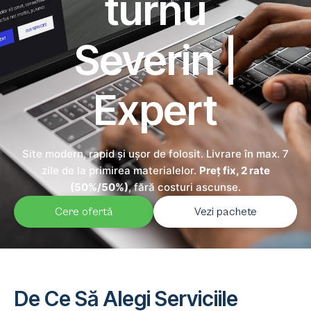
turnu
Severin |
Expert
Site modern, rapid și ușor de folosit. Livrare în max. 7
zile de la primirea materialelor.
Preț fix, 2 rate
(50%/50%)
, fără costuri ascunse.
Cere ofertă
Vezi pachete
De Ce Să Alegi Serviciile