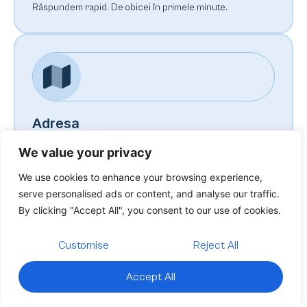
Răspundem rapid. De obicei în primele minute.
Adresa
București, România
We value your privacy
Lucrăm 100% remote, program flexibil.
We use cookies to enhance your browsing experience,
serve personalised ads or content, and analyse our traffic.
By clicking "Accept All", you consent to our use of cookies.
Customise
Reject All
Disponibilitate
Accept All
Luni – Vineri, 9–19
Timp mediu de răspuns: 2 ore.