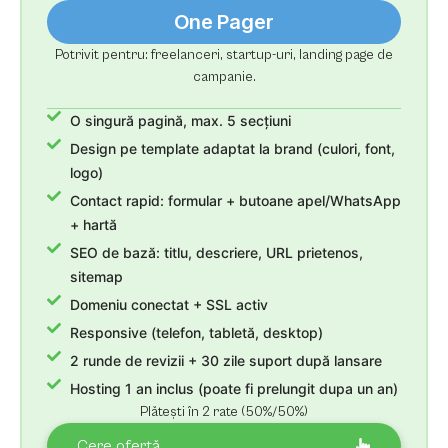
One Pager
Potrivit pentru: freelanceri, startup-uri, landing page de
campanie.
O singură pagină, max. 5 secțiuni
Design pe template adaptat la brand (culori, font,
logo)
Contact rapid: formular + butoane apel/WhatsApp
+ hartă
SEO de bază: titlu, descriere, URL prietenos,
sitemap
Domeniu conectat + SSL activ
Responsive (telefon, tabletă, desktop)
2 runde de revizii + 30 zile suport după lansare
Hosting 1 an inclus (poate fi prelungit dupa un an)
Plătești în 2 rate (50%/50%)
Cere ofertă