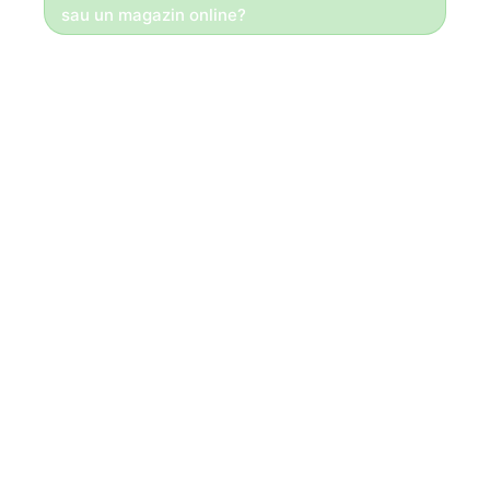
sau un magazin online?
Bună ziua!
Daca totul se face la comandă,
Vă recomandăm un site de prezentare!