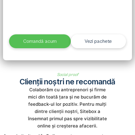
Alege pachetul potrivit și în 7 zile ai un site
profesionist, funcțional și gata de rezultate. Fără
așteptări lungi, fără complicații.
Comandă acum
Vezi pachete
Social proof
Clienții noștri ne recomandă
Colaborăm cu antreprenori și firme
mici din toată țara și ne bucurăm de
feedback-ul lor pozitiv. Pentru mulți
dintre clienții noștri, Sitebox a
însemnat primul pas spre vizibilitate
online și creșterea afacerii.