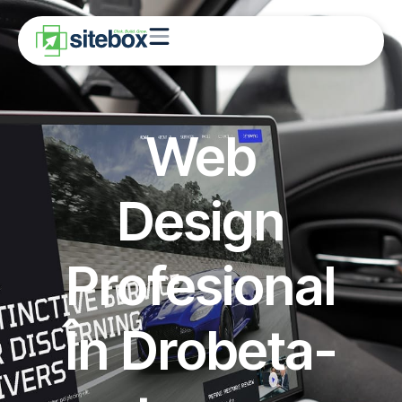
Web
Design
Profesional
În Drobeta-