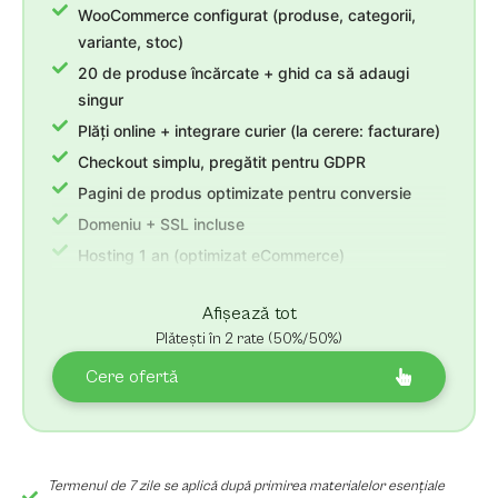
WooCommerce configurat (produse, categorii,
variante, stoc)
20 de produse încărcate + ghid ca să adaugi
singur
Plăți online + integrare curier (la cerere: facturare)
Checkout simplu, pregătit pentru GDPR
Pagini de produs optimizate pentru conversie
Domeniu + SSL incluse
Hosting 1 an (optimizat eCommerce)
3 luni suport post-lansare + revizii nelimitate
Afișează tot
Plătești în 2 rate (50%/50%)
Cere ofertă
Termenul de 7 zile se aplică după primirea materialelor esențiale