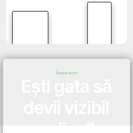
Începe acum
Ești gata să
devii vizibil
online?