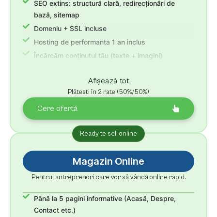
SEO extins: structură clară, redirecționări de
bază, sitemap
Domeniu + SSL incluse
Hosting de performanta 1 an inclus
Încărcăm conținutul tău (texte + imagini)
Revizii nelimitate + 30 zile suport
Afișează tot
Plătești în 2 rate (50%/50%)
Cere ofertă
Ready te sell online
Magazin Online
Pentru: antreprenori care vor să vândă online rapid.
Până la 5 pagini informative (Acasă, Despre,
Contact etc.)