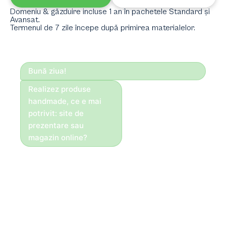
Domeniu & găzduire incluse 1 an în pachetele Standard și
Avansat.
Termenul de 7 zile începe după primirea materialelor.
Bună ziua!
Realizez produse
handmade, ce e mai
potrivit: site de
prezentare sau
magazin online?
Bună ziua!
Dacă vinzi direct
online, recomandăm
magazin. Pentru
servicii, portofoliu și
cereri — site de