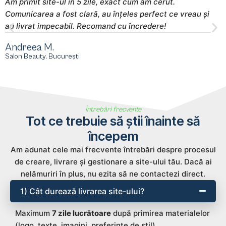
Am primit site-ul în 5 zile, exact cum am cerut.
S
Comunicarea a fost clară, au înțeles perfect ce vreau și
m
au livrat impecabil. Recomand cu încredere!
s
Andreea M.
M
Salon Beauty, București
E
Întrebări frecvente
Tot ce trebuie să știi înainte să
începem
Am adunat cele mai frecvente întrebări despre procesul
de creare, livrare și gestionare a site-ului tău. Dacă ai
nelămuriri în plus, nu ezita să ne contactezi direct.
1) Cât durează livrarea site-ului?
Maximum
7 zile lucrătoare
după primirea materialelor
(logo, texte, imagini, preferințe de stil).