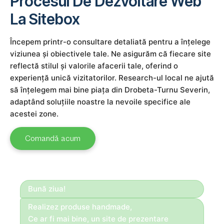
Procesul De Dezvoltare Web
La Sitebox
Începem printr-o consultare detaliată pentru a înțelege
viziunea și obiectivele tale. Ne asigurăm că fiecare site
reflectă stilul și valorile afacerii tale, oferind o
experiență unică vizitatorilor. Research-ul local ne ajută
să înțelegem mai bine piața din Drobeta-Turnu Severin,
adaptând soluțiile noastre la nevoile specifice ale
acestei zone.
Comandă acum
Bună ziua!
Realizez produse handmade,
Ce ar fi mai bine, un site de prezentare