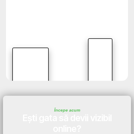
Începe acum
Ești gata să devii vizibil
online?