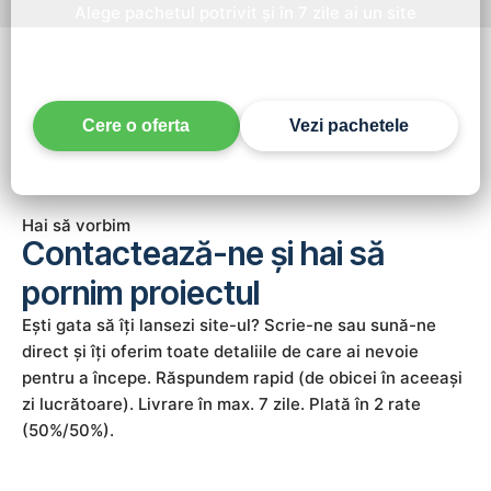
Alege pachetul potrivit și în 7 zile ai un site
profesionist, funcțional și gata de rezultate. Fără
așteptări lungi, fără complicații.
Cere o oferta
Vezi pachetele
Hai să vorbim
Contactează-ne și hai să
pornim proiectul
Ești gata să îți lansezi site-ul? Scrie-ne sau sună-ne
direct și îți oferim toate detaliile de care ai nevoie
pentru a începe. Răspundem rapid (de obicei în aceeași
zi lucrătoare). Livrare în max. 7 zile. Plată în 2 rate
(50%/50%).