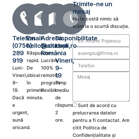
Trimite-ne un
mesaj
Nu te costă nimic să
stăm la o scurtă discuție.
Telefon
Email
Adresa
Disponibilitate
(0750)
hello@sitebox.ro
București,
Luni
289
România
–
Răspundem
919
Vineri,
rapid.
Lucrăm
9–
Luni-
De
100%
19
Vineri,
obicei
remote,
9–
în
program
Timp
19.
primele
flexibil.
mediu
Dacă
minute.
de
e
răspuns:
Sunt de acord cu
urgent,
2
prelucrarea datelor
sună
ore.
pentru a fi contactat. Am
oricand.
citit Politica de
Confidențialitate și