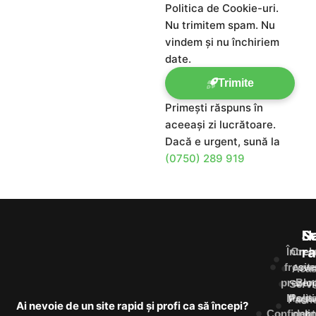
Politica de Cookie-uri.
Nu trimitem spam. Nu
vindem și nu închiriem
date.
Trimite
Primești răspuns în
aceeași zi lucrătoare.
Dacă e urgent, sună la
(0750) 289 919
N
Se
S
ra
Întreb
Crea
frecve
site
Aca
prezen
Blo
Servi
Maga
Polit
Pache
Ai nevoie de un site rapid și profi ca să începi?
Confidenti
onli
&