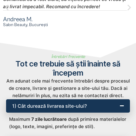
au livrat impecabil. Recomand cu încredere!
s
Andreea M.
M
Salon Beauty, București
E
Întrebări frecvente
Tot ce trebuie să știi înainte să
începem
Am adunat cele mai frecvente întrebări despre procesul
de creare, livrare și gestionare a site-ului tău. Dacă ai
nelămuriri în plus, nu ezita să ne contactezi direct.
1) Cât durează livrarea site-ului?
Maximum
7 zile lucrătoare
după primirea materialelor
(logo, texte, imagini, preferințe de stil).