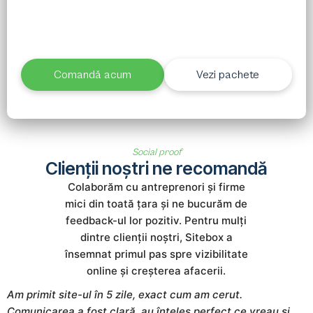
Alege pachetul potrivit și în 7 zile ai un site
profesionist, funcțional și gata de rezultate. Fără
așteptări lungi, fără complicații.
Comandă acum
Vezi pachete
Social proof
Clienții noștri ne recomandă
Colaborăm cu antreprenori și firme
mici din toată țara și ne bucurăm de
feedback-ul lor pozitiv. Pentru mulți
dintre clienții noștri, Sitebox a
însemnat primul pas spre vizibilitate
online și creșterea afacerii.
Am primit site-ul în 5 zile, exact cum am cerut.
S
Comunicarea a fost clară, au înțeles perfect ce vreau și
m