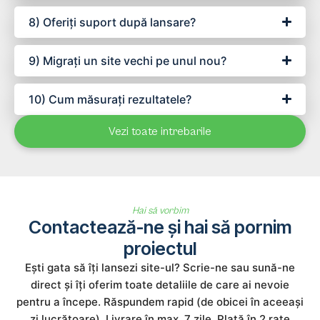
8) Oferiți suport după lansare?
9) Migrați un site vechi pe unul nou?
10) Cum măsurați rezultatele?
Vezi toate intrebarile
Hai să vorbim
Contactează-ne și hai să pornim
proiectul
Ești gata să îți lansezi site-ul? Scrie-ne sau sună-ne
direct și îți oferim toate detaliile de care ai nevoie
pentru a începe. Răspundem rapid (de obicei în aceeași
zi lucrătoare). Livrare în max. 7 zile. Plată în 2 rate