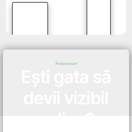
Începe acum
Ești gata să
devii vizibil
online?