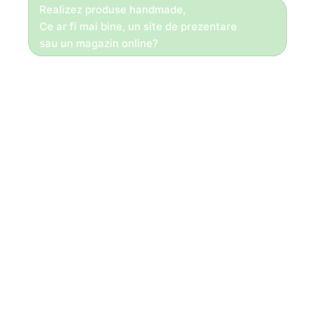
Realizez produse handmade,
Ce ar fi mai bine, un site de prezentare
sau un magazin online?
Bună ziua!
Daca totul se face la comandă,
Vă recomandăm un site de prezentare!