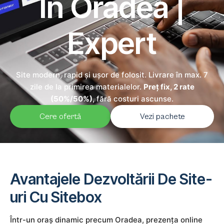
În Oradea |
Expert
Site modern, rapid și ușor de folosit. Livrare în max. 7
zile de la primirea materialelor.
Preț fix, 2 rate
(50%/50%)
, fără costuri ascunse.
Cere ofertă
Vezi pachete
Avantajele Dezvoltării De Site-
uri Cu Sitebox
Într-un oraș dinamic precum Oradea, prezența online