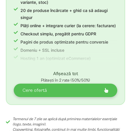
variante, stoc)
20 de produse încărcate + ghid ca să adaugi
singur
Plăți online + integrare curier (la cerere: facturare)
Checkout simplu, pregătit pentru GDPR
Pagini de produs optimizate pentru conversie
Domeniu + SSL incluse
Hosting 1 an (optimizat eCommerce)
3 luni suport post-lansare + revizii nelimitate
Afișează tot
Plătești în 2 rate (50%/50%)
Cere ofertă
Termenul de 7 zile se aplică după primirea materialelor esențiale
(logo, texte, imagini).
Copywriting, fotografie, conținut în mai multe limbi, funcționalități