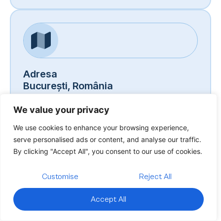
Adresa
București, România
Lucrăm 100% remote, program flexibil.
We value your privacy
We use cookies to enhance your browsing experience,
serve personalised ads or content, and analyse our traffic.
By clicking "Accept All", you consent to our use of cookies.
Customise
Reject All
Disponibilitate
Luni – Vineri, 9–19
Accept All
Timp mediu de răspuns: 2 ore.