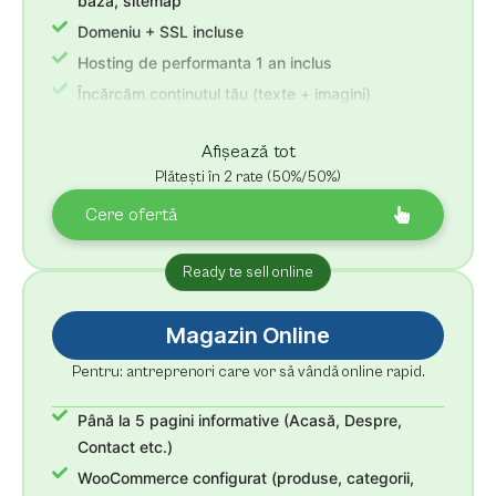
bază, sitemap
Domeniu + SSL incluse
Hosting de performanta 1 an inclus
Încărcăm conținutul tău (texte + imagini)
Revizii nelimitate + 30 zile suport
Afișează tot
Plătești în 2 rate (50%/50%)
Cere ofertă
Ready te sell online
Magazin Online
Pentru: antreprenori care vor să vândă online rapid.
Până la 5 pagini informative (Acasă, Despre,
Contact etc.)
WooCommerce configurat (produse, categorii,