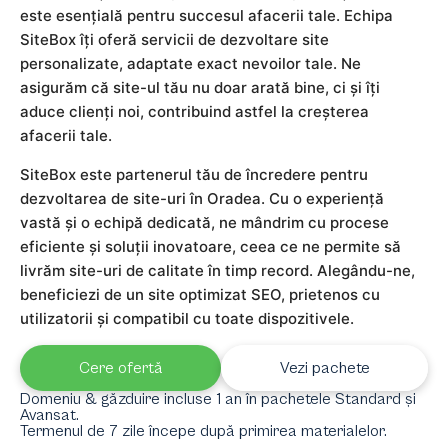
este esențială pentru succesul afacerii tale. Echipa
SiteBox îți oferă servicii de dezvoltare site
personalizate, adaptate exact nevoilor tale. Ne
asigurăm că site-ul tău nu doar arată bine, ci și îți
aduce clienți noi, contribuind astfel la creșterea
afacerii tale.
SiteBox este partenerul tău de încredere pentru
dezvoltarea de site-uri în Oradea. Cu o experiență
vastă și o echipă dedicată, ne mândrim cu procese
eficiente și soluții inovatoare, ceea ce ne permite să
livrăm site-uri de calitate în timp record. Alegându-ne,
beneficiezi de un site optimizat SEO, prietenos cu
utilizatorii și compatibil cu toate dispozitivele.
Cere ofertă
Vezi pachete
Domeniu & găzduire incluse 1 an în pachetele Standard și
Avansat.
Termenul de 7 zile începe după primirea materialelor.