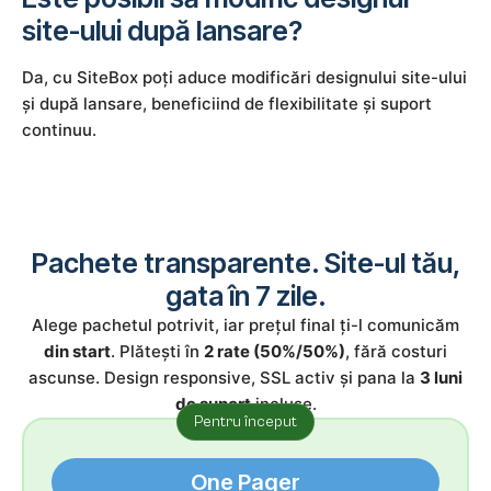
site-ului după lansare?
Da, cu SiteBox poți aduce modificări designului site-ului
și după lansare, beneficiind de flexibilitate și suport
continuu.
Pachete transparente. Site-ul tău,
gata în 7 zile.
Alege pachetul potrivit, iar prețul final ți-l comunicăm
din start
. Plătești în
2 rate (50%/50%)
, fără costuri
ascunse. Design responsive, SSL activ și pana la
3 luni
de suport
incluse.
Pentru început
One Pager