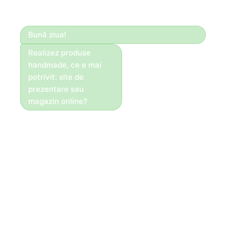
Bună ziua!
Realizez produse
handmade, ce e mai
potrivit: site de
prezentare sau
magazin online?
Bună ziua!
Dacă vinzi direct
online, recomandăm
magazin. Pentru
servicii, portofoliu și
cereri — site de
prezentare.