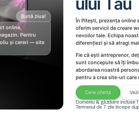
ului Tău
Bună ziua!
În Pitești, prezența online
ct online,
oferim servicii de creare 
agazin. Pentru
nevoilor tale. Echipa noast
oliu și cereri — site
diferențiezi și să atragi mai
Fie că ești antreprenor, de
sunt concepute să îți îmb
abordarea noastră personali
pentru a crea site-uri care
Cere ofertă
Vezi
Domeniu & găzduire incluse 1
Termenul de 7 zile începe dup