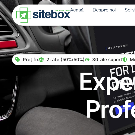
Acasă
Despre noi
Servi
Preț fix
2 rate (50%/50%)
30 zile suport
Mo
Expe
Profe