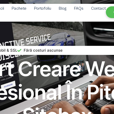
cii
Pachete
Portofoliu
Blog
FAQs
Contact
bil & SSL
Fără costuri ascunse
rt Creare We
sional În Pit