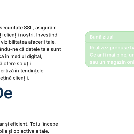
 securitate SSL, asigurăm
 clienții noștri. Investind
Bună ziua!
izibilitatea afacerii tale.
Realizez produse 
ându-ne că datele tale sunt
Ce ar fi mai bine, u
ă în mediul digital,
sau un magazin onl
 ofere soluții
ertiză în tendințele
țină clienții.
De
r și eficient. Totul începe
e și obiectivele tale.