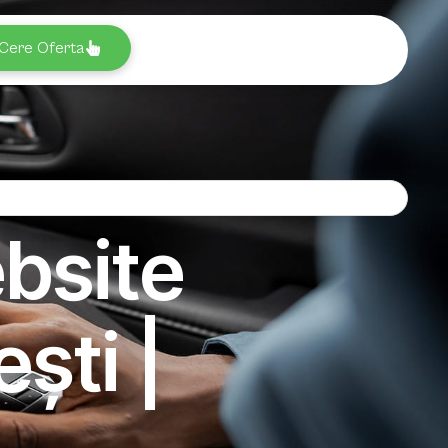
Cere Oferta
bsite
ești |