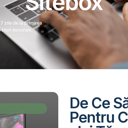
Sitebox
7 zile de la primirea
costuri ascunse.
De Ce Să
Pentru C