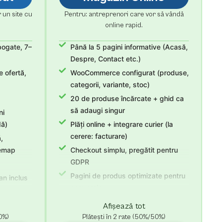
 un site cu
Pentru: antreprenori care vor să vândă
.
online rapid.
bogate, 7–
Până la 5 pagini informative (Acasă,
Despre, Contact etc.)
 ofertă,
WooCommerce configurat (produse,
categorii, variante, stoc)
20 de produse încărcate + ghid ca
să adaugi singur
ni
dă)
Plăți online + integrare curier (la
cerere: facturare)
,
temap
Checkout simplu, pregătit pentru
GDPR
Pagini de produs optimizate pentru
an inclus
conversie
exte +
Domeniu + SSL incluse
Afișează tot
Hosting 1 an (optimizat
 suport
0%)
Plătești în 2 rate (50%/50%)