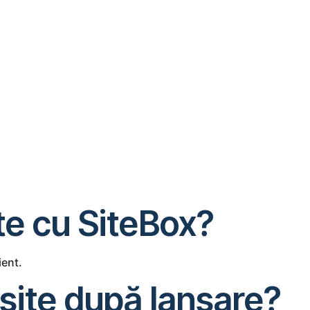
te cu SiteBox?
ient.
bsite după lansare?