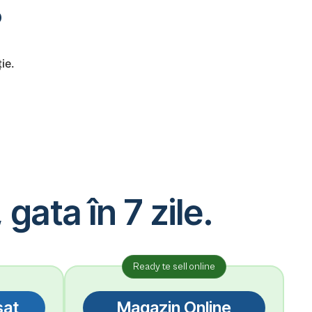
?
ie.
gata în 7 zile.
Ready te sell online
sat
Magazin Online