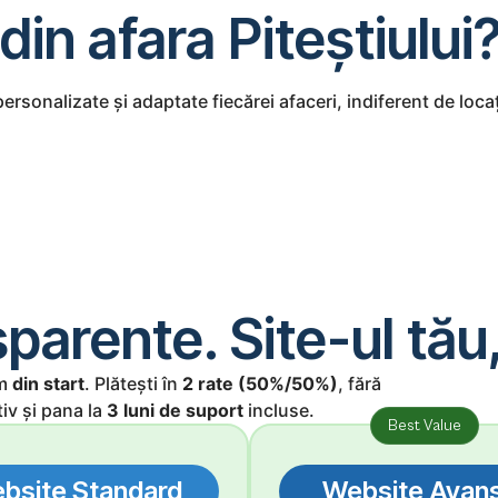
 din afara Piteștiului
ersonalizate și adaptate fiecărei afaceri, indiferent de locaț
arente. Site-ul tău, 
ăm
din start
. Plătești în
2 rate (50%/50%)
, fără
iv și pana la
3 luni de suport
incluse.
Best Value
bsite Standard
Website Avan