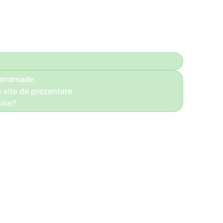
handmade,
n site de prezentare
ine?
Bună ziua!
Daca totul se face la comandă,
Vă recomandăm un site de prezentare!