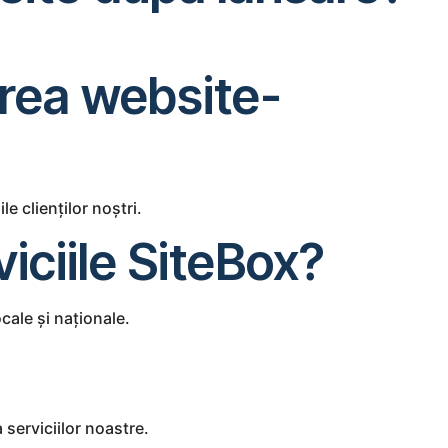
area website-
e clienților noștri.
viciile SiteBox?
ocale și naționale.
 serviciilor noastre.