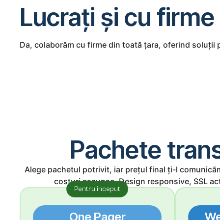
Lucrați și cu firme
Da, colaborăm cu firme din toată țara, oferind soluții p
Pachete transp
Alege pachetul potrivit, iar prețul final ți-l comunic
costuri ascunse. Design responsive, SSL act
Pentru început
One Pager
We