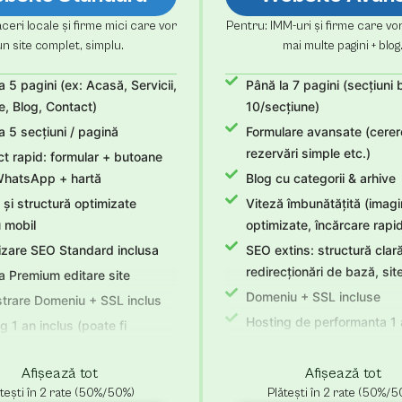
ceri locale și firme mici care vor
Pentru: IMM-uri și firme care vor
un site complet, simplu.
mai multe pagini + blog
a 5 pagini (ex: Acasă, Servicii,
Până la 7 pagini (secțiuni 
, Blog, Contact)
10/secțiune)
a 5 secțiuni / pagină
Formulare avansate (cerere
rezervări simple etc.)
t rapid: formular + butoane
WhatsApp + hartă
Blog cu categorii & arhive
 și structură optimizate
Viteză îmbunătățită (imagi
 mobil
optimizate, încărcare rapi
zare SEO Standard inclusa
SEO extins: structură clară
redirecționări de bază, si
a Premium editare site
Domeniu + SSL incluse
strare Domeniu + SSL inclus
Hosting de performanta 1 
g 1 an inclus (poate fi
git dupa un an)
Încărcăm conținutul tău (t
imagini)
i nelimitate + 30 zile suport
Afișează tot
Afișează tot
tești în 2 rate (50%/50%)
Revizii nelimitate + 30 zile
Plătești în 2 rate (50%/5