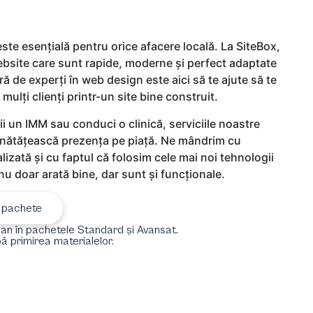
 este esențială pentru orice afacere locală. La SiteBox,
website care sunt rapide, moderne și perfect adaptate
ră de experți în web design este aici să te ajute să te
 mulți clienți printr-un site bine construit.
ții un IMM sau conduci o clinică, serviciile noastre
unătățească prezența pe piață. Ne mândrim cu
zată și cu faptul că folosim cele mai noi tehnologii
 nu doar arată bine, dar sunt și funcționale.
 pachete
 an în pachetele Standard și Avansat.
ă primirea materialelor.