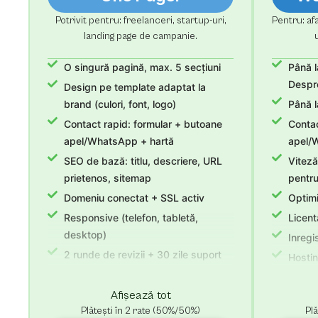
Potrivit pentru: freelanceri, startup-uri,
Pentru: afa
landing page de campanie.
O singură pagină, max. 5 secțiuni
Până l
Despre
Design pe template adaptat la
brand (culori, font, logo)
Până l
Contact rapid: formular + butoane
Contac
apel/WhatsApp + hartă
apel/
SEO de bază: titlu, descriere, URL
Viteză
prietenos, sitemap
pentru
Domeniu conectat + SSL activ
Optimi
Responsive (telefon, tabletă,
Licent
desktop)
Inregi
2 runde de revizii + 30 zile suport
Hostin
după lansare
prelun
Hosting 1 an inclus (poate fi
Revizi
Afișează tot
prelungit dupa un an)
Plătești în 2 rate (50%/50%)
Plă