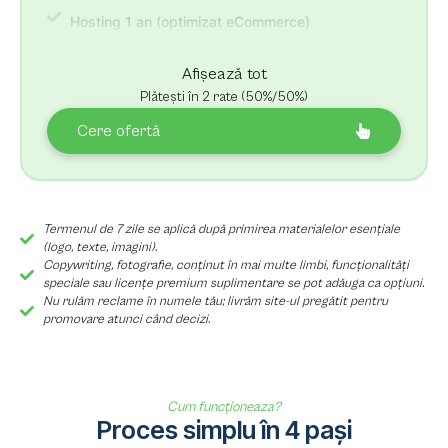
Hosting 1 an (optimizat eCommerce)
3 luni suport post-lansare + revizii nelimitate
Afișează tot
Plătești în 2 rate (50%/50%)
Cere ofertă
Termenul de 7 zile se aplică după primirea materialelor esențiale
(logo, texte, imagini).
Copywriting, fotografie, conținut în mai multe limbi, funcționalități
speciale sau licențe premium suplimentare se pot adăuga ca opțiuni.
Nu rulăm reclame în numele tău; livrăm site-ul pregătit pentru
promovare atunci când decizi.
Cum funcționeaza?
Proces simplu în 4 pași