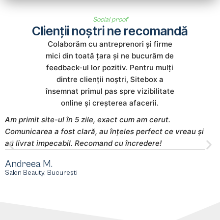
Social proof
Clienții noștri ne recomandă
Colaborăm cu antreprenori și firme
mici din toată țara și ne bucurăm de
feedback-ul lor pozitiv. Pentru mulți
dintre clienții noștri, Sitebox a
însemnat primul pas spre vizibilitate
online și creșterea afacerii.
Am primit site-ul în 5 zile, exact cum am cerut.
S
Comunicarea a fost clară, au înțeles perfect ce vreau și
m
au livrat impecabil. Recomand cu încredere!
s
Andreea M.
M
Salon Beauty, București
E