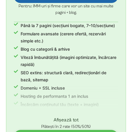
Pentru: IMM-uri și firme care vor un site cu mai multe
pagini + blog.
Până la 7 pagini (secțiuni bogate, 7–10/secțiune)
Formulare avansate (cerere ofertă, rezervări
simple etc.)
Blog cu categorii & arhive
Viteză îmbunătățită (imagini optimizate, încărcare
rapidă)
SEO extins: structură clară, redirecționări de
bază, sitemap
Domeniu + SSL incluse
Hosting de performanta 1 an inclus
Încărcăm conținutul tău (texte + imagini)
Revizii nelimitate + 30 zile suport
Afișează tot
Plătești în 2 rate (50%/50%)