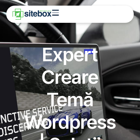
Expert
Creare
Temă
Wordpress