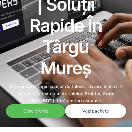
| Soluții
Rapide În
Târgu
Mureș
Site modern, rapid și ușor de folosit. Livrare în max. 7
zile de la primirea materialelor.
Preț fix, 2 rate
(50%/50%)
, fără costuri ascunse.
Cere ofertă
Vezi pachete