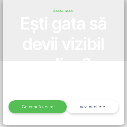
Începe acum
Ești gata să
devii vizibil
online?
Alege pachetul potrivit și în 7 zile ai un site
profesionist, funcțional și gata de rezultate. Fără
așteptări lungi, fără complicații.
Comandă acum
Vezi pachete