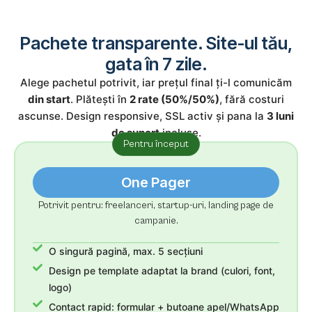
Pachete transparente. Site-ul tău,
gata în 7 zile.
Alege pachetul potrivit, iar prețul final ți-l comunicăm
din start
. Plătești în
2 rate (50%/50%)
, fără costuri
ascunse. Design responsive, SSL activ și pana la
3 luni
de suport
incluse.
Pentru început
One Pager
Potrivit pentru: freelanceri, startup-uri, landing page de
campanie.
O singură pagină, max. 5 secțiuni
Design pe template adaptat la brand (culori, font,
logo)
Contact rapid: formular + butoane apel/WhatsApp