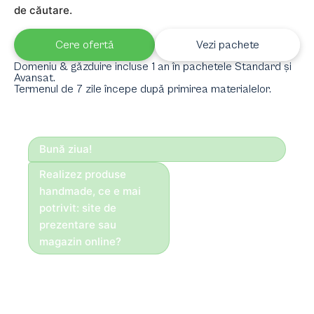
de căutare.
Cere ofertă
Vezi pachete
Domeniu & găzduire incluse 1 an în pachetele Standard și
Avansat.
Termenul de 7 zile începe după primirea materialelor.
Bună ziua!
Realizez produse
handmade, ce e mai
potrivit: site de
prezentare sau
magazin online?
Bună ziua!
Dacă vinzi direct
online, recomandăm