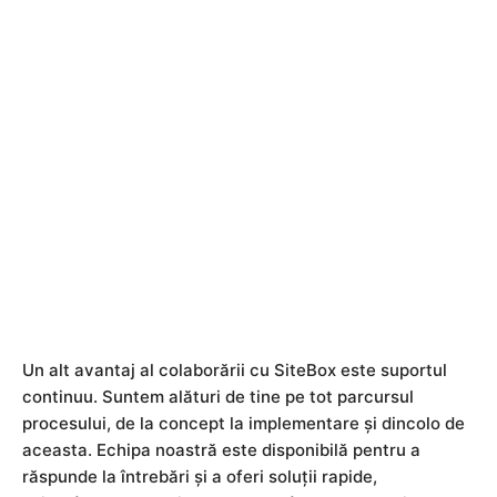
magazin. Pentru
servicii, portofoliu și
cereri — site de
prezentare.
Un alt avantaj al colaborării cu SiteBox este suportul
continuu. Suntem alături de tine pe tot parcursul
procesului, de la concept la implementare și dincolo de
aceasta. Echipa noastră este disponibilă pentru a
răspunde la întrebări și a oferi soluții rapide,