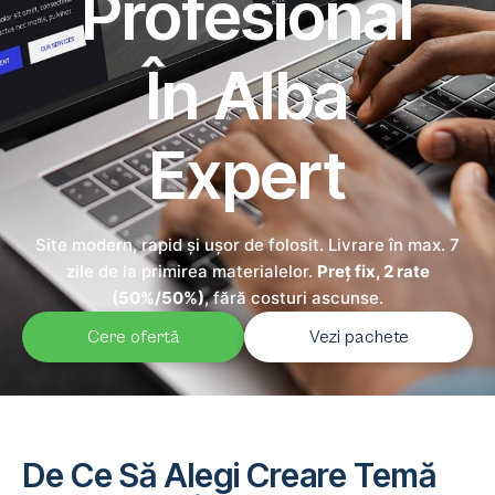
Profesional
În Alba
Expert
Site modern, rapid și ușor de folosit. Livrare în max. 7
zile de la primirea materialelor.
Preț fix, 2 rate
(50%/50%)
, fără costuri ascunse.
Cere ofertă
Vezi pachete
De Ce Să Alegi Creare Temă