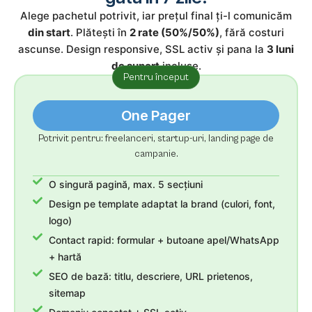
Alege pachetul potrivit, iar prețul final ți-l comunicăm
din start
. Plătești în
2 rate (50%/50%)
, fără costuri
ascunse. Design responsive, SSL activ și pana la
3 luni
de suport
incluse.
Pentru început
One Pager
Potrivit pentru: freelanceri, startup-uri, landing page de
campanie.
O singură pagină, max. 5 secțiuni
Design pe template adaptat la brand (culori, font,
logo)
Contact rapid: formular + butoane apel/WhatsApp
+ hartă
SEO de bază: titlu, descriere, URL prietenos,
sitemap