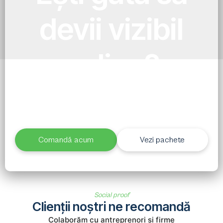
devii vizibil
online?
Alege pachetul potrivit și în 7 zile ai un site
profesionist, funcțional și gata de rezultate. Fără
așteptări lungi, fără complicații.
Comandă acum
Vezi pachete
Social proof
Clienții noștri ne recomandă
Colaborăm cu antreprenori și firme