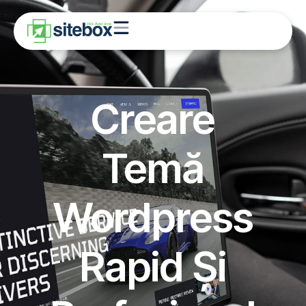
Creare
Temă
Wordpress
Rapid Și