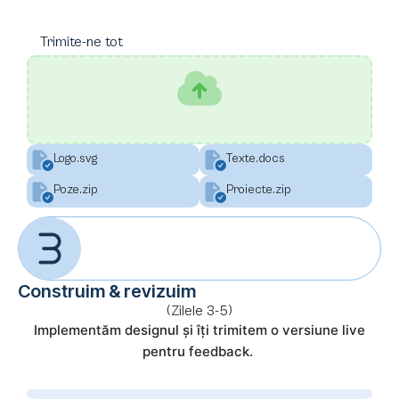
Trimite-ne tot
Logo.svg
Texte.docs
Poze.zip
Proiecte.zip
Construim & revizuim
(Zilele 3-5)
Implementăm designul și îți trimitem o versiune live
pentru feedback.