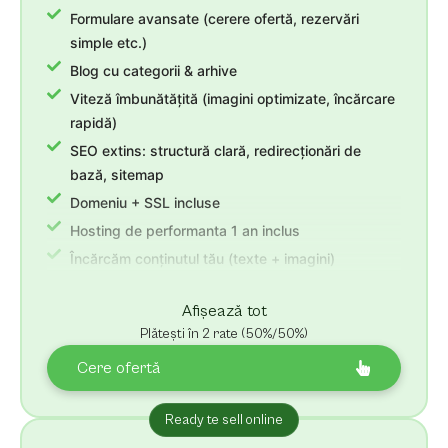
Formulare avansate (cerere ofertă, rezervări
simple etc.)
Blog cu categorii & arhive
Viteză îmbunătățită (imagini optimizate, încărcare
rapidă)
SEO extins: structură clară, redirecționări de
bază, sitemap
Domeniu + SSL incluse
Hosting de performanta 1 an inclus
Încărcăm conținutul tău (texte + imagini)
Revizii nelimitate + 30 zile suport
Afișează tot
Plătești în 2 rate (50%/50%)
Cere ofertă
Ready te sell online