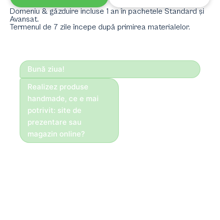
Domeniu & găzduire incluse 1 an în pachetele Standard și
Avansat.
Termenul de 7 zile începe după primirea materialelor.
Bună ziua!
Realizez produse
handmade, ce e mai
potrivit: site de
prezentare sau
magazin online?
Bună ziua!
Dacă vinzi direct
online, recomandăm
magazin. Pentru
servicii, portofoliu și
cereri — site de