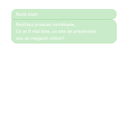
Bună ziua!
Realizez produse handmade,
Ce ar fi mai bine, un site de prezentare
sau un magazin online?
Bună ziua!
Daca totul se face la comandă,
Vă recomandăm un site de prezentare!