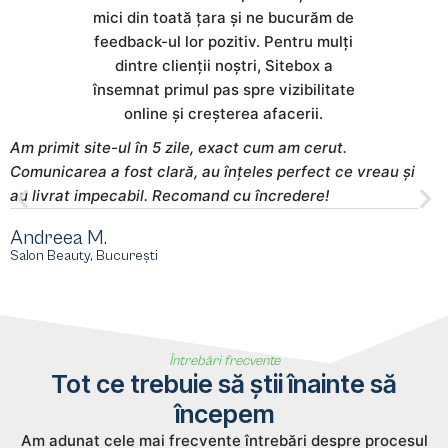
mici din toată țara și ne bucurăm de
feedback-ul lor pozitiv. Pentru mulți
dintre clienții noștri, Sitebox a
însemnat primul pas spre vizibilitate
online și creșterea afacerii.
Am primit site-ul în 5 zile, exact cum am cerut.
S
Comunicarea a fost clară, au înțeles perfect ce vreau și
m
au livrat impecabil. Recomand cu încredere!
s
Andreea M.
M
Salon Beauty, București
E
Întrebări frecvente
Tot ce trebuie să știi înainte să
începem
Am adunat cele mai frecvente întrebări despre procesul