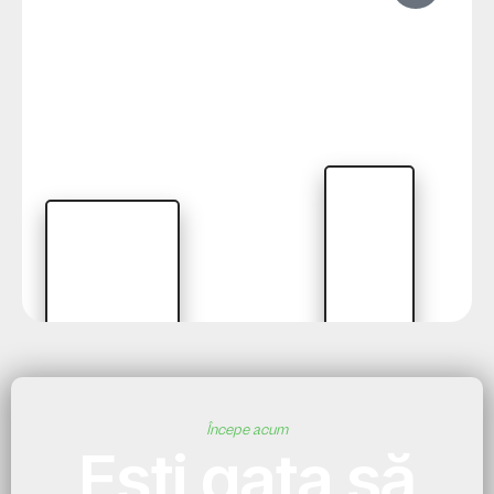
Începe acum
Ești gata să