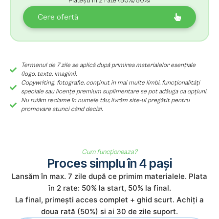
Plătești în 2 rate (50%/50%)
Cere ofertă
Termenul de 7 zile se aplică după primirea materialelor esențiale
(logo, texte, imagini).
Copywriting, fotografie, conținut în mai multe limbi, funcționalități
speciale sau licențe premium suplimentare se pot adăuga ca opțiuni.
Nu rulăm reclame în numele tău; livrăm site-ul pregătit pentru
promovare atunci când decizi.
Cum funcționeaza?
Proces simplu în 4 pași
Lansăm în max. 7 zile după ce primim materialele. Plata
în 2 rate: 50% la start, 50% la final.
La final, primești acces complet + ghid scurt. Achiți a
doua rată (50%) si ai 30 de zile suport.