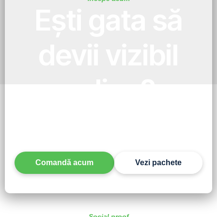
Ești gata să
devii vizibil
online?
Alege pachetul potrivit și în 7 zile ai un site
profesionist, funcțional și gata de rezultate. Fără
așteptări lungi, fără complicații.
Comandă acum
Vezi pachete
Social proof