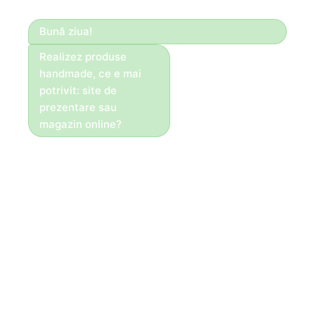
Bună ziua!
Realizez produse
handmade, ce e mai
potrivit: site de
prezentare sau
magazin online?
Bună ziua!
Dacă vinzi direct
online, recomandăm
magazin. Pentru
servicii, portofoliu și
cereri — site de
prezentare.