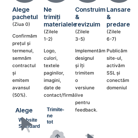
Alege
Ne
Construim
Lansare
pachetul
trimiți
&
&
materialele
revizuim
predare
(Ziua 0)
(Zilele
(Zilele
(Zilele
Confirmăm
1-2)
3-5)
6-7)
prețul și
termenul,
Logo,
Implementăm
Publicăm
semnăm
culori,
designul
site-ul,
contractul
textele
și îți
activăm
și
paginilor,
trimitem
SSL și
emitem
imagini,
o
conectăm
avansul
date de
versiune
domeniul
(50%).
contact/firmă.
live
pentru
Alege
Trimite-
feedback.
ne
Website
tot
Standard