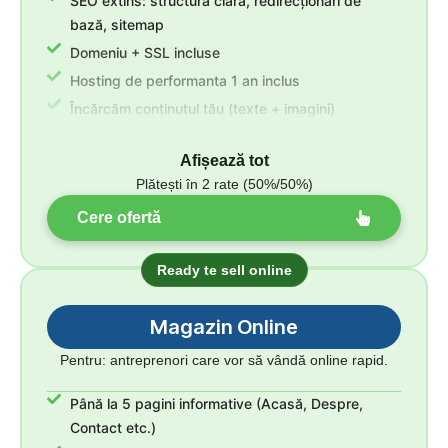
SEO extins: structură clară, redirecționări de
bază, sitemap
Domeniu + SSL incluse
Hosting de performanta 1 an inclus
Încărcăm conținutul tău (texte + imagini)
Revizii nelimitate + 30 zile suport
Afișează tot
Plătești în 2 rate (50%/50%)
Cere ofertă
Ready te sell online
Magazin Online
Pentru: antreprenori care vor să vândă online rapid.
Până la 5 pagini informative (Acasă, Despre,
Contact etc.)