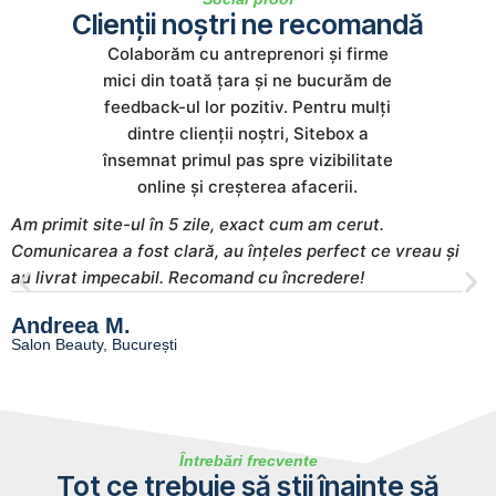
Clienții noștri ne recomandă
Colaborăm cu antreprenori și firme
mici din toată țara și ne bucurăm de
feedback-ul lor pozitiv. Pentru mulți
dintre clienții noștri, Sitebox a
însemnat primul pas spre vizibilitate
online și creșterea afacerii.
Am primit site-ul în 5 zile, exact cum am cerut.
S
Comunicarea a fost clară, au înțeles perfect ce vreau și
m
au livrat impecabil. Recomand cu încredere!
s
Andreea M.
M
Salon Beauty, București
E
Întrebări frecvente
Tot ce trebuie să știi înainte să