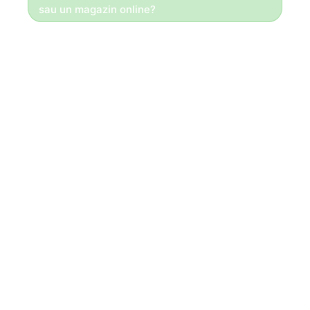
sau un magazin online?
Bună ziua!
Daca totul se face la comandă,
Vă recomandăm un site de prezentare!