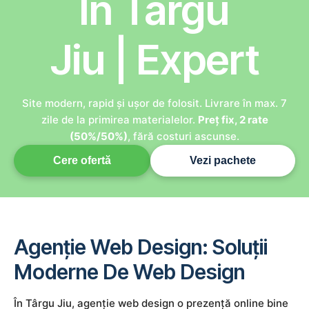
În Târgu
Jiu | Expert
Site modern, rapid și ușor de folosit. Livrare în max. 7
zile de la primirea materialelor.
Preț fix, 2 rate
(50%/50%)
, fără costuri ascunse.
Cere ofertă
Vezi pachete
Agenție Web Design: Soluții
Moderne De Web Design
În Târgu Jiu, agenție web design o prezență online bine