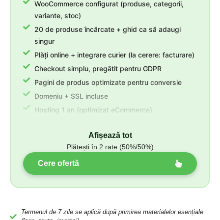
WooCommerce configurat (produse, categorii,
variante, stoc)
20 de produse încărcate + ghid ca să adaugi
singur
Plăți online + integrare curier (la cerere: facturare)
Checkout simplu, pregătit pentru GDPR
Pagini de produs optimizate pentru conversie
Domeniu + SSL incluse
Hosting 1 an (optimizat eCommerce)
3 luni suport post-lansare + revizii nelimitate
Afișează tot
Plătești în 2 rate (50%/50%)
Cere ofertă
Termenul de 7 zile se aplică după primirea materialelor esențiale