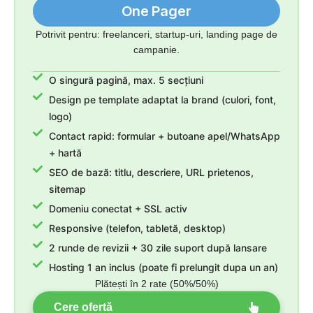
One Pager
Potrivit pentru: freelanceri, startup-uri, landing page de
campanie.
O singură pagină, max. 5 secțiuni
Design pe template adaptat la brand (culori, font,
logo)
Contact rapid: formular + butoane apel/WhatsApp
+ hartă
SEO de bază: titlu, descriere, URL prietenos,
sitemap
Domeniu conectat + SSL activ
Responsive (telefon, tabletă, desktop)
2 runde de revizii + 30 zile suport după lansare
Hosting 1 an inclus (poate fi prelungit dupa un an)
Plătești în 2 rate (50%/50%)
Cere ofertă