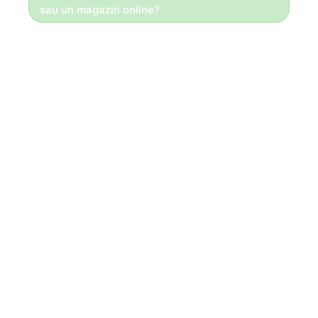
sau un magazin online?
Bună ziua!
Daca totul se face la comandă,
Vă recomandăm un site de prezentare!