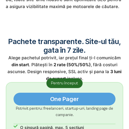
a asigura vizibilitate maximă pe motoarele de căutare.
Pachete transparente. Site-ul tău,
gata în 7 zile.
Alege pachetul potrivit, iar prețul final ți-l comunicăm
din start
. Plătești în
2 rate (50%/50%)
, fără costuri
ascunse. Design responsive, SSL activ și pana la
3 luni
de suport
incluse.
Pentru început
One Pager
Potrivit pentru: freelanceri, startup-uri, landing page de
campanie.
O singură pagină, max. 5 secțiuni