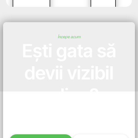
Începe acum
Ești gata să
devii vizibil
online?
Alege pachetul potrivit și în 7 zile ai un site
profesionist, funcțional și gata de rezultate. Fără
așteptări lungi, fără complicații.