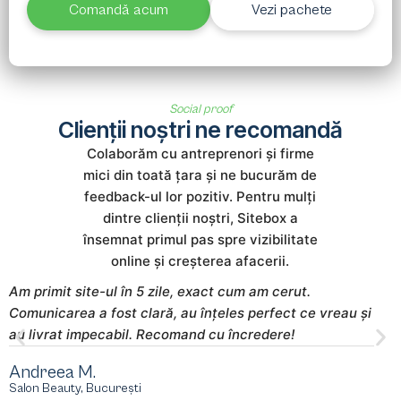
Comandă acum
Vezi pachete
Social proof
Clienții noștri ne recomandă
Colaborăm cu antreprenori și firme
mici din toată țara și ne bucurăm de
feedback-ul lor pozitiv. Pentru mulți
dintre clienții noștri, Sitebox a
însemnat primul pas spre vizibilitate
online și creșterea afacerii.
Am primit site-ul în 5 zile, exact cum am cerut.
S
Comunicarea a fost clară, au înțeles perfect ce vreau și
m
au livrat impecabil. Recomand cu încredere!
s
Andreea M.
M
Salon Beauty, București
E