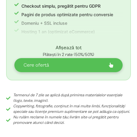
Checkout simplu, pregătit pentru GDPR
Pagini de produs optimizate pentru conversie
Domeniu + SSL incluse
Hosting 1 an (optimizat eCommerce)
3 luni suport post-lansare + revizii nelimitate
Afișează tot
Plătești în 2 rate (50%/50%)
Cere ofertă
Termenul de 7 zile se aplică după primirea materialelor esențiale
(logo, texte, imagini).
Copywriting, fotografie, conținut în mai multe limbi, funcționalități
speciale sau licențe premium suplimentare se pot adăuga ca opțiuni.
Nu rulăm reclame în numele tău; livrăm site-ul pregătit pentru
promovare atunci când decizi.