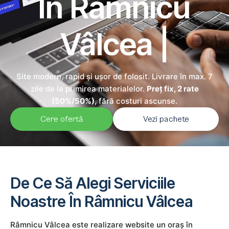
În Râmnicu
Vâlcea |
Site modern, rapid și ușor de folosit. Livrare în max. 7
zile de la primirea materialelor.
Preț fix, 2 rate
(50%/50%)
, fără costuri ascunse.
Cere ofertă
Vezi pachete
De Ce Să Alegi Serviciile
Noastre În Râmnicu Vâlcea
Râmnicu Vâlcea este realizare website un oraș în