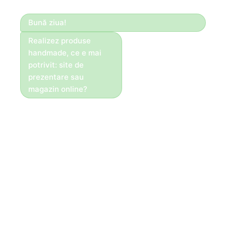
Bună ziua!
Realizez produse
handmade, ce e mai
potrivit: site de
prezentare sau
magazin online?
Bună ziua!
Dacă vinzi direct
online, recomandăm
magazin. Pentru
servicii, portofoliu și
cereri — site de
prezentare.