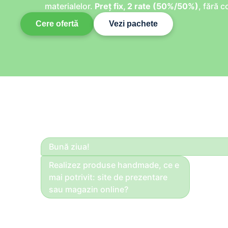
materialelor.
Preț fix, 2 rate (50%/50%)
, fără 
Cere ofertă
Vezi pachete
Bună ziua!
Realizez produse handmade, ce e
mai potrivit: site de prezentare
sau magazin online?
Dacă vinzi dire