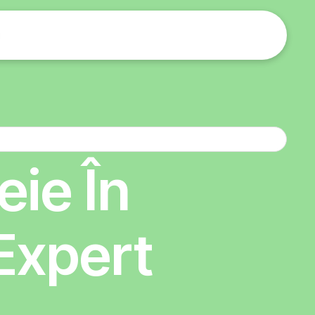
eie În
 Expert