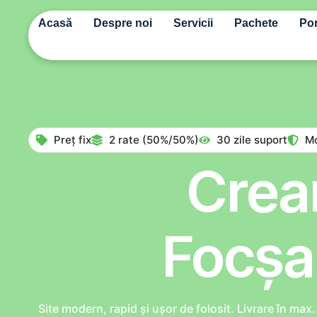
Acasă
Despre noi
Servicii
Pachete
Por
Preț fix
2 rate (50%/50%)
30 zile suport
Mo
Crear
Focșan
Site modern, rapid și ușor de folosit. Livrare în max. 