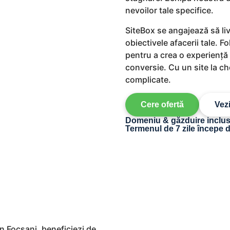
agazin. Pentru
nevoilor tale specifice.
oliu și cereri — site
SiteBox se angajează să livr
obiectivele afacerii tale. 
pentru a crea o experiență
conversie. Cu un site la ch
complicate.
Cere ofertă
Vez
Domeniu & găzduire incluse
Termenul de 7 zile începe d
în Focșani, beneficiezi de