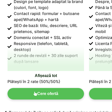
Design pe template adaptat la brand
Despre, 
(culori, font, logo)
Până la 5
Contact rapid: formular + butoane
Contact 
apel/WhatsApp + hartă
apel/Wh
SEO de bază: titlu, descriere, URL
Viteză ș
prietenos, sitemap
mobil
Domeniu conectat + SSL activ
Optimiza
Responsive (telefon, tabletă,
Licenta 
desktop)
Inregist
2 runde de revizii + 30 zile suport
Hosting 1
după lansare
prelungi
Hosting 1 an inclus (poate fi
Revizii n
prelungit dupa un an)
Afișează tot
Plătești în 2 rate (50%/50%)
Plătești în 
Cere ofertă