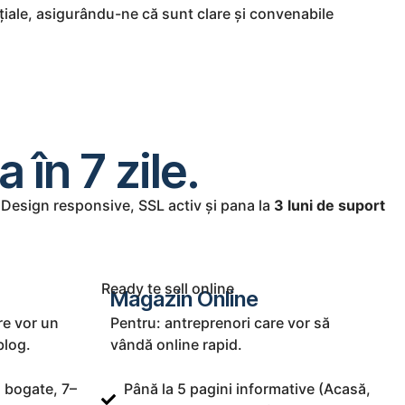
ițiale, asigurându-ne că sunt clare și convenabile
 în 7 zile.
. Design responsive, SSL activ și pana la
3 luni de suport
Ready te sell online
Magazin Online
re vor un
Pentru: antreprenori care vor să
blog.
vândă online rapid.
i bogate, 7–
Până la 5 pagini informative (Acasă,