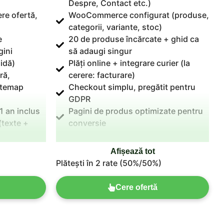
Despre, Contact etc.)
re ofertă,
WooCommerce configurat (produse,
categorii, variante, stoc)
e
20 de produse încărcate + ghid ca
gini
să adaugi singur
idă)
Plăți online + integrare curier (la
ră,
cerere: facturare)
sitemap
Checkout simplu, pregătit pentru
GDPR
1 an inclus
Pagini de produs optimizate pentru
(texte +
conversie
Domeniu + SSL incluse
le suport
Hosting 1 an (optimizat eCommerce)
Afișează tot
3 luni suport post-lansare + revizii
Plătești în 2 rate (50%/50%)
nelimitate
Cere ofertă