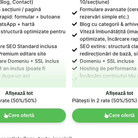
Blog, Contact)
10/secțiune)
 secțiuni / pagină
Formulare avansate (cere
rapid: formular + butoane
rezervări simple etc.)
atsApp + hartă
Blog cu categorii & arhiv
i structură optimizate pentru
Viteză îmbunătățită (ima
optimizate, încărcare rap
re SEO Standard inclusa
SEO extins: structură cla
Premium editare site
redirecționări de bază, 
rare Domeniu + SSL inclus
Domeniu + SSL incluse
 an inclus (poate fi
Hosting de performanta 
t dupa un an)
Încărcăm conținutul tău 
elimitate + 30 zile suport
imagini)
Revizii nelimitate + 30 zi
Afișează tot
Afișează tot
2 rate (50%/50%)
Plătești în 2 rate (50%/50%)
Cere ofertă
Cere ofertă