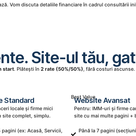
ză. Vom discuta detaliile financiare în cadrul consultării in
e. Site-ul tău, gata
n start
. Plătești în
2 rate (50%/50%)
, fără costuri ascunse
Best Value
e Standard
Website Avansat
ceri locale și firme mici
Pentru: IMM-uri și firme ca
n site complet, simplu.
site cu mai multe pagini + 
 pagini (ex: Acasă, Servicii,
Până la 7 pagini (secțiun