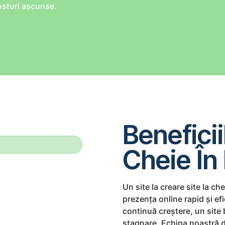
costuri ascunse.
Beneficii
Cheie În
Un site la creare site la ch
prezența online rapid și efi
Bună ziua!
continuă creștere, un site 
ct online,
stagnare. Echipa noastră de