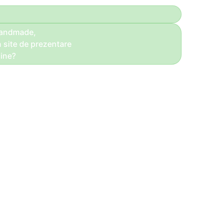
handmade,
n site de prezentare
ine?
Bună ziua!
Daca totul se face la comandă,
Vă recomandăm un site de prezentare!