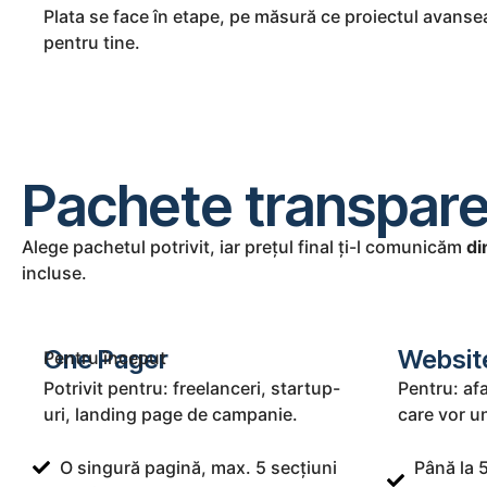
Plata se face în etape, pe măsură ce proiectul avansea
pentru tine.
Pachete transparent
Alege pachetul potrivit, iar prețul final ți-l comunicăm
di
incluse.
One Pager
Websit
Pentru început
Potrivit pentru: freelanceri, startup-
Pentru: afa
uri, landing page de campanie.
care vor u
O singură pagină, max. 5 secțiuni
Până la 5