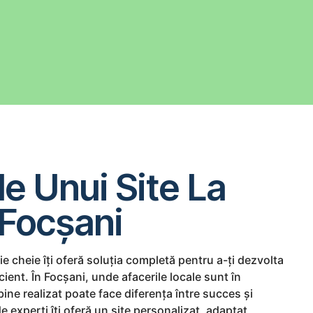
le Unui Site La
 Focșani
eie cheie îți oferă soluția completă pentru a-ți dezvolta
cient. În Focșani, unde afacerile locale sunt în
bine realizat poate face diferența între succes și
 experți îți oferă un site personalizat, adaptat