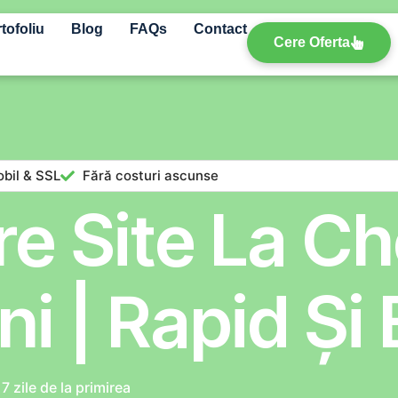
tofoliu
Blog
FAQs
Contact
Cere Oferta
bil & SSL
Fără costuri ascunse
e Site La Ch
i | Rapid Și
7 zile de la primirea