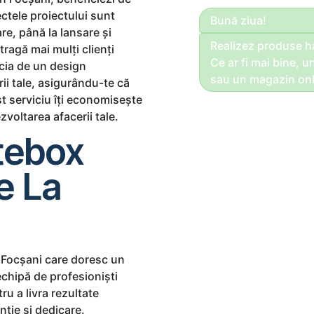
ctele proiectului sunt
Bună ziua!
re, până la lansare și
Realizez produse 
tragă mai mulți clienți
Ce ar fi mai bine, u
icia de un design
sau un magazin onl
rii tale, asigurându-te că
st serviciu îți economisește
voltarea afacerii tale.
tebox
e La
n Focșani care doresc un
echipă de profesioniști
ru a livra rezultate
nție și dedicare.