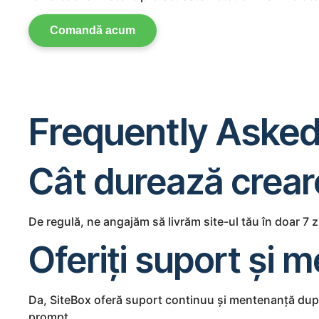
Comandă acum
Frequently Asked
Cât durează creare
De regulă, ne angajăm să livrăm site-ul tău în doar 7 z
Oferiți suport și
Da, SiteBox oferă suport continuu și mentenanță după 
prompt.