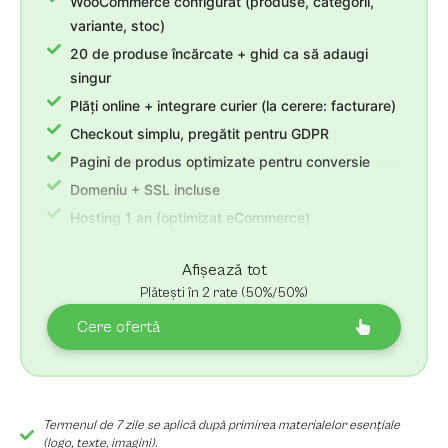
WooCommerce configurat (produse, categorii,
variante, stoc)
20 de produse încărcate + ghid ca să adaugi
singur
Plăți online + integrare curier (la cerere: facturare)
Checkout simplu, pregătit pentru GDPR
Pagini de produs optimizate pentru conversie
Domeniu + SSL incluse
Hosting 1 an (optimizat eCommerce)
3 luni suport post-lansare + revizii nelimitate
Afișează tot
Plătești în 2 rate (50%/50%)
Cere ofertă
Termenul de 7 zile se aplică după primirea materialelor esențiale
(logo, texte, imagini).