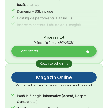
bază, sitemap
Domeniu + SSL incluse
Hosting de performanta 1 an inclus
Încărcăm conținutul tău (texte + imagini)
Revizii nelimitate + 30 zile suport
Afișează tot
Plătești în 2 rate (50%/50%)
Cere ofertă
Ready te sell online
Magazin Online
Pentru: antreprenori care vor să vândă online rapid.
Până la 5 pagini informative (Acasă, Despre,
Contact etc.)