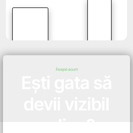
Începe acum
Ești gata să
devii vizibil
online?