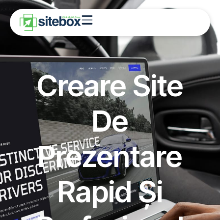
Creare Site
De
Prezentare
Rapid Și