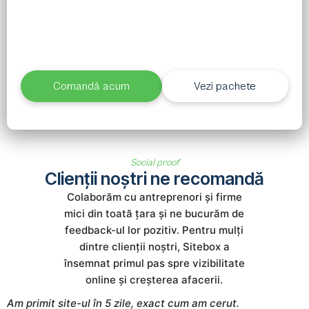
Alege pachetul potrivit și în 7 zile ai un site
profesionist, funcțional și gata de rezultate. Fără
așteptări lungi, fără complicații.
Comandă acum
Vezi pachete
Social proof
Clienții noștri ne recomandă
Colaborăm cu antreprenori și firme
mici din toată țara și ne bucurăm de
feedback-ul lor pozitiv. Pentru mulți
dintre clienții noștri, Sitebox a
însemnat primul pas spre vizibilitate
online și creșterea afacerii.
Am primit site-ul în 5 zile, exact cum am cerut.
S