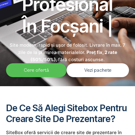
Profesional
În Focșani |
Site modern, rapid și ușor de folosit. Livrare în max. 7
zile de la primirea materialelor.
Preț fix, 2 rate
(50%/50%)
, fără costuri ascunse.
Cere ofertă
Vezi pachete
De Ce Să Alegi Sitebox Pentru
Creare Site De Prezentare?
SiteBox oferă servicii de creare site de prezentare în