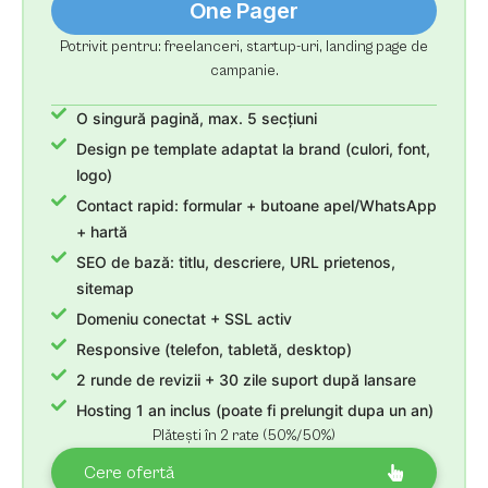
One Pager
Potrivit pentru: freelanceri, startup-uri, landing page de
campanie.
O singură pagină, max. 5 secțiuni
Design pe template adaptat la brand (culori, font,
logo)
Contact rapid: formular + butoane apel/WhatsApp
+ hartă
SEO de bază: titlu, descriere, URL prietenos,
sitemap
Domeniu conectat + SSL activ
Responsive (telefon, tabletă, desktop)
2 runde de revizii + 30 zile suport după lansare
Hosting 1 an inclus (poate fi prelungit dupa un an)
Plătești în 2 rate (50%/50%)
Cere ofertă