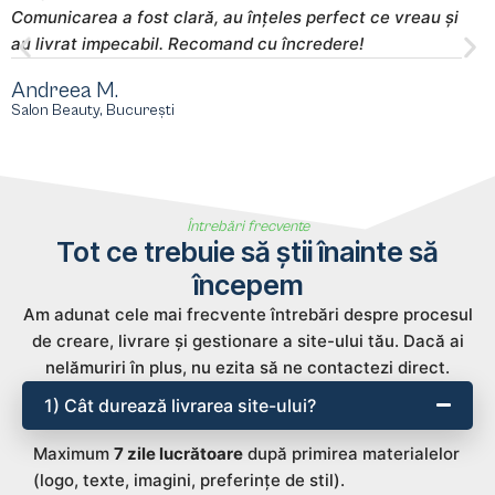
Comunicarea a fost clară, au înțeles perfect ce vreau și
m
au livrat impecabil. Recomand cu încredere!
s
Andreea M.
M
Salon Beauty, București
E
Întrebări frecvente
Tot ce trebuie să știi înainte să
începem
Am adunat cele mai frecvente întrebări despre procesul
de creare, livrare și gestionare a site-ului tău. Dacă ai
nelămuriri în plus, nu ezita să ne contactezi direct.
1) Cât durează livrarea site-ului?
Maximum
7 zile lucrătoare
după primirea materialelor
(logo, texte, imagini, preferințe de stil).