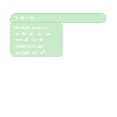
Bună ziua!
Realizez produse
handmade, ce e mai
potrivit: site de
prezentare sau
magazin online?
Bună ziua!
Dacă vinzi direct
online, recomandăm
magazin. Pentru
servicii, portofoliu și
cereri — site de
prezentare.