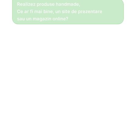
Realizez produse handmade,
Ce ar fi mai bine, un site de prezentare
sau un magazin online?
Bună ziua!
Daca totul se face la comandă,
Vă recomandăm un site de prezentare!