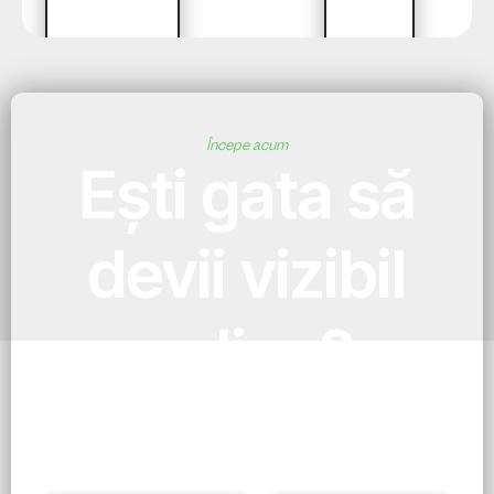
Începe acum
Ești gata să
devii vizibil
online?
Alege pachetul potrivit și în 7 zile ai un site
profesionist, funcțional și gata de rezultate. Fără
așteptări lungi, fără complicații.