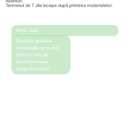
Avansat.
Termenul de 7 zile începe după primirea materialelor.
Bună ziua!
Realizez produse
handmade, ce e mai
potrivit: site de
prezentare sau
magazin online?
Bună ziua!
Dacă vinzi direct
online, recomandăm
magazin. Pentru
servicii, portofoliu și
cereri — site de
prezentare.