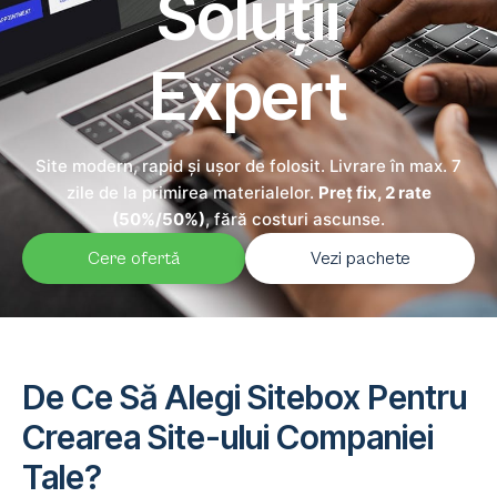
Soluții
Expert
Site modern, rapid și ușor de folosit. Livrare în max. 7
zile de la primirea materialelor.
Preț fix, 2 rate
(50%/50%)
, fără costuri ascunse.
Cere ofertă
Vezi pachete
De Ce Să Alegi Sitebox Pentru
Crearea Site-ului Companiei
Tale?