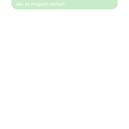
sau un magazin online?
Bună ziua!
Daca totul se face la comandă,
Vă recomandăm un site de prezentare!