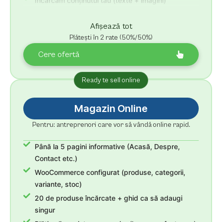
Încărcăm conținutul tău (texte + imagini)
Revizii nelimitate + 30 zile suport
Afișează tot
Plătești în 2 rate (50%/50%)
Cere ofertă
Ready te sell online
Magazin Online
Pentru: antreprenori care vor să vândă online rapid.
Până la 5 pagini informative (Acasă, Despre,
Contact etc.)
WooCommerce configurat (produse, categorii,
variante, stoc)
20 de produse încărcate + ghid ca să adaugi
singur