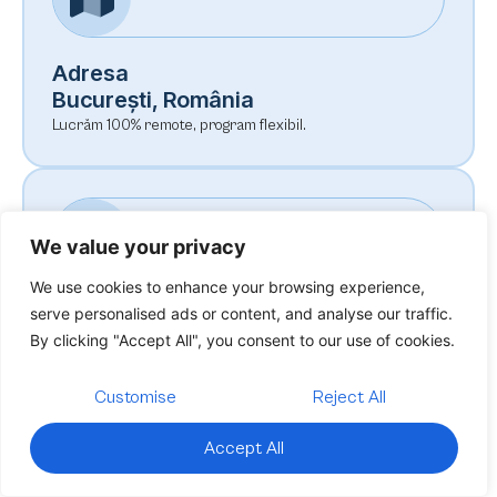
Adresa
București, România
Lucrăm 100% remote, program flexibil.
We value your privacy
We use cookies to enhance your browsing experience,
Disponibilitate
serve personalised ads or content, and analyse our traffic.
Luni – Vineri, 9–19
By clicking "Accept All", you consent to our use of cookies.
Timp mediu de răspuns: 2 ore.
Customise
Reject All
Trimite-ne un mesaj
Accept All
Nu te costă nimic să stăm la o scurtă discuție.