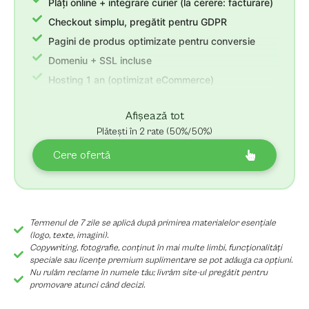
Plăți online + integrare curier (la cerere: facturare)
Checkout simplu, pregătit pentru GDPR
Pagini de produs optimizate pentru conversie
Domeniu + SSL incluse
Hosting 1 an (optimizat eCommerce)
3 luni suport post-lansare + revizii nelimitate
Afișează tot
Plătești în 2 rate (50%/50%)
Cere ofertă
Termenul de 7 zile se aplică după primirea materialelor esențiale
(logo, texte, imagini).
Copywriting, fotografie, conținut în mai multe limbi, funcționalități
speciale sau licențe premium suplimentare se pot adăuga ca opțiuni.
Nu rulăm reclame în numele tău; livrăm site-ul pregătit pentru
promovare atunci când decizi.