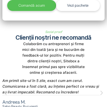
Comandă acum
Vezi pachete
Social proof
Clienții noștri ne recomandă
Colaborăm cu antreprenori și firme
mici din toată țara și ne bucurăm de
feedback-ul lor pozitiv. Pentru mulți
dintre clienții noștri, Sitebox a
însemnat primul pas spre vizibilitate
online și creșterea afacerii.
Am primit site-ul în 5 zile, exact cum am cerut.
S
Comunicarea a fost clară, au înțeles perfect ce vreau și
m
au livrat impecabil. Recomand cu încredere!
s
Andreea M.
M
Salon Beauty, București
E