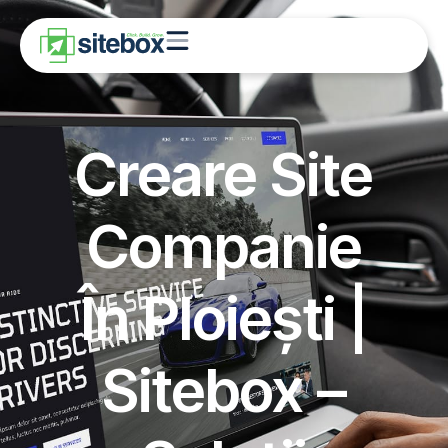
Creare Site
Companie
În Ploiești |
Sitebox –