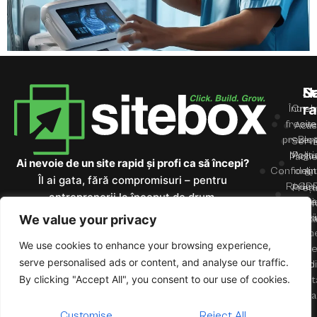
N
Se
S
ra
Întreb
Crea
frecve
site
Acas
prezen
Blo
Servic
Magaz
Politi
Pache
Ai nevoie de un site rapid și profi ca să începi?
Confidenti
onli
&
Îl ai gata, fără compromisuri – pentru
Redes
/ GD
Prețu
antreprenorii la început de drum.
Politi
site
Portof
Cooki
Hosti
We value your privacy
Conta
Terme
&
We use cookies to enhance your browsing experience,
Domen
și
serve personalised ads or content, and analyse our traffic.
Logo
condiț
By clicking "Accept All", you consent to our use of cookies.
Identit
vizua
Customise
Reject All